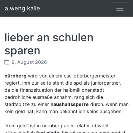
a weng kalle
lieber an schulen
sparen
9. August 2026
nürnberg
wird von einem csu-oberbürgermeister
regiert. ihm zur seite steht die spd als juniorpartner.
da die finanzsituation der halbmillionenstadt
bedrohliche ausmaße annahm, rang sich die
stadtspitze zu einer
haushaltssperre
durch. wenn man
kein geld hat, kann man bekanntlich keins ausgeben.
"kein geld" ist in nürnberg aber relativ. obwohl
offensichtlich
fast pleite
, leistet man sich zwei höchst