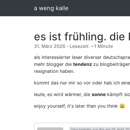
a weng kalle
es ist frühling. di
31. März 2026 - Lesezeit: ~1 Minute
als interessierter leser diverser deutschspra
mehr blogger die
tendenz
zu blogbeiträge
resignation haben.
kommt das nur mir so vor oder hab ich eine
leute, es wird wärmer, die
sonne
kämpft sic
enjoy yourself, it's later than you think 😀
Geschrieben von
Bla
am 29. April 2