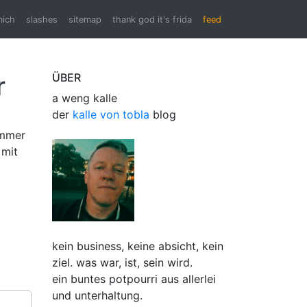
mich
slashes
sitemap
thank god it's frida
feed
r
ÜBER
a weng kalle
der
kalle von tobla
blog
 immer
 mit
kein business, keine absicht, kein
ziel. was war, ist, sein wird.
ein buntes potpourri aus allerlei
und unterhaltung.