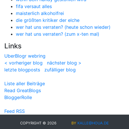
fifa versaut alles
maisterlich alkoholfrei
die größten kritiker der elche
wer hat uns verraten? (heute schon wieder)
wer hat uns verraten? (zum x-ten mal)
Links
UberBlogr webring
< vorheriger blog
nächster blog >
letzte blogposts
zufälliger blog
Liste aller Beiträge
Read GreatBlogs
BloggerRolle
Feed RSS
COPYRIGHT © 2026
BY
KALLE@HOUA.DE