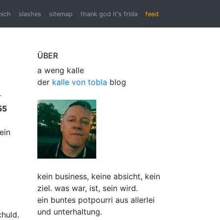
mich
slashes
sitemap
thank god it's frida
feed
ÜBER
a weng kalle
der
kalle von tobla
blog
r
55
ein
kein business, keine absicht, kein
ziel. was war, ist, sein wird.
ein buntes potpourri aus allerlei
und unterhaltung.
huld.