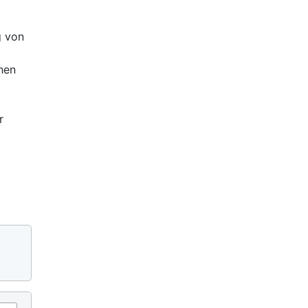
g von
hen
r