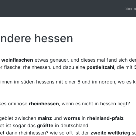
über 
andere hessen
n
weinflaschen
etwas genauer. und dieses mal fand sich de
r flasche: rheinhessen. und dazu eine
postleitzahl
, die mit
innen im süden hessens mit einer 6 und im norden, wo es k
eses ominöse
rheinhessen
, wenn es nicht in hessen liegt?
 gebiet zwischen
mainz
und
worms
in
rheinland-pfalz
et ist sogar das
größte
in deutschland.
et dann rheinhessen? wie so oft ist der
zweite weltkrieg
sc