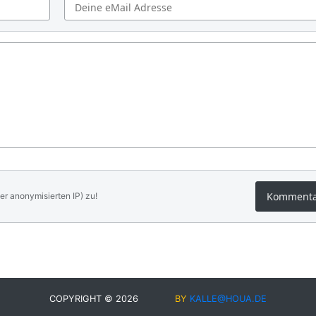
Komment
er anonymisierten IP) zu!
COPYRIGHT © 2026
BY
KALLE@HOUA.DE