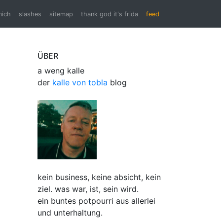
mich
slashes
sitemap
thank god it's frida
feed
ÜBER
a weng kalle
der
kalle von tobla
blog
kein business, keine absicht, kein
ziel. was war, ist, sein wird.
ein buntes potpourri aus allerlei
und unterhaltung.