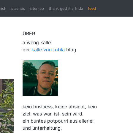
mich
slashes
sitemap
thank god it's frida
feed
ÜBER
a weng kalle
der
kalle von tobla
blog
kein business, keine absicht, kein
ziel. was war, ist, sein wird.
ein buntes potpourri aus allerlei
und unterhaltung.