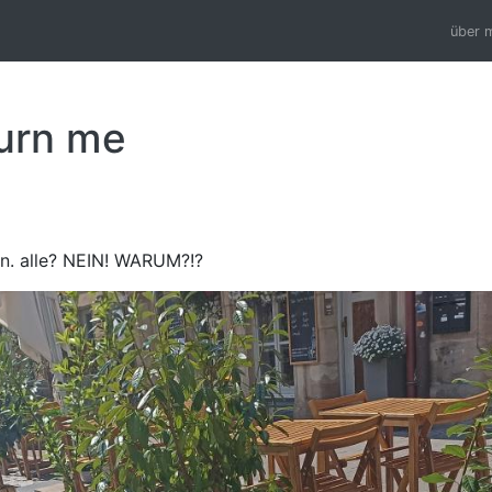
über 
urn me
en. alle? NEIN! WARUM?!?