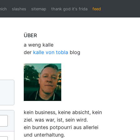
mich
slashes
sitemap
thank god it's frida
feed
ÜBER
a weng kalle
der
kalle von tobla
blog
kein business, keine absicht, kein
ziel. was war, ist, sein wird.
ein buntes potpourri aus allerlei
und unterhaltung.